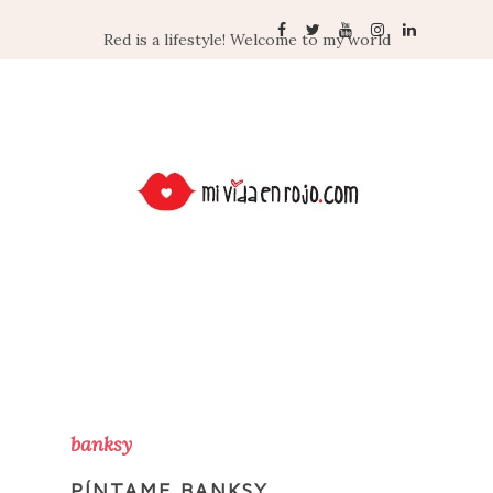
Red is a lifestyle! Welcome to my world
banksy
PÍNTAME BANKSY