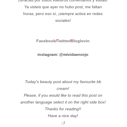
¡Gracias por todos vuestros comentarios y visitas!
Ya visteis que ayer no hubo
post
, me faltan
horas, pero eso sí, ¡siempre activa en redes
sociales!
Facebook
/
Twitter
/
Bloglovin
instagram: @mividaenrojo
Today's beauty post about my favourite bb
cream!
Please, if you would like to read this post on
another language select it on the right side box!
Thanks for reading!!
Have a nice day!
;-)