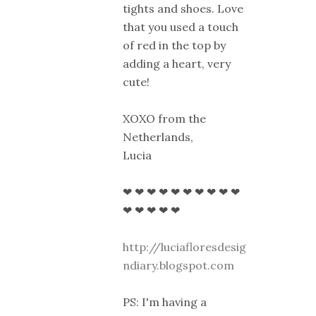
tights and shoes. Love
that you used a touch
of red in the top by
adding a heart, very
cute!
XOXO from the
Netherlands,
Lucia
❤ ❤ ❤ ❤ ❤ ❤ ❤ ❤ ❤ ❤
❤ ❤ ❤ ❤ ❤
http://luciafloresdesig
ndiary.blogspot.com
PS: I'm having a