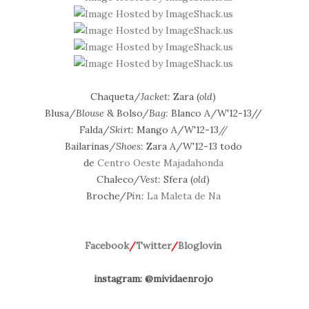
Chaqueta/
Jacket:
Zara (
old
)
Blusa/
Blouse
& Bolso/
Bag:
Blanco A/W'12-13//
Falda/
Skirt:
Mango A/W'12-13
//
Bailarinas/
Shoes:
Zara A/W'12-13 todo
de
Centro Oeste Majadahonda
Chaleco/
Vest:
Sfera (
old
)
Broche/
Pin:
La Maleta de Na
Facebook
/
Twitter
/
Bloglovin
instagram: @mividaenrojo