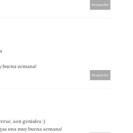
Responder
a
uy buena semana!
Responder
erse, son geniales :)
ngas una muy buena semana!