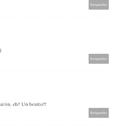
Responder
)
Responder
urón, eh? Un besito!!!
Responder