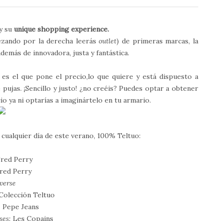
y su
unique shopping experience.
ezando por la derecha leerás
outlet
) de primeras marcas, la
emás de innovadora, justa y fantástica.
es el que pone el precio,lo que quiere y está dispuesto a
ujas. ¡Sencillo y justo! ¿no creéis? Puedes optar a obtener
o ya ni optarías a imaginártelo en tu armario.
 cualquier día de este verano, 100% Teltuo:
red Perry
red Perry
verse
Colección Teltuo
:
Pepe Jeans
ses:
Les Copains