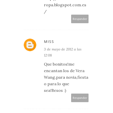
ropa.blogspot.com.es
/
Responder
MISS
3 de mayo de 2012 a las
12:08
Que bonitos!me
encantan los de Vera
Wang,para novia,fiesta
o para lo que
sea!Besos :)
Responder